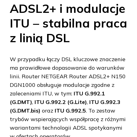
ADSL2+ i modulacje
ITU – stabilna praca
z linią DSL
W przypadku łączy DSL kluczowe znaczenie
ma prawidłowe dopasowanie do warunków
linii. Router NETGEAR Router ADSL2+ N150
DGN1000 obsługuje modulacje zgodne z
zaleceniami ITU, w tym:
ITU G.992.1
(G.DMT)
,
ITU G.992.2 (G.Lite)
,
ITU G.992.3
(G.DMT.bis)
oraz
ITU G.992.5
. To zestaw
trybów wspierających współpracę z różnymi
wariantami technologii ADSL spotykanymi
w ofertach operatorów.