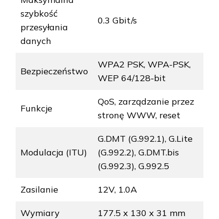
szybkość
0.3 Gbit/s
przesyłania
danych
WPA2 PSK, WPA-PSK,
Bezpieczeństwo
WEP 64/128-bit
QoS, zarządzanie przez
Funkcje
stronę WWW, reset
G.DMT (G.992.1), G.Lite
Modulacja (ITU)
(G.992.2), G.DMT.bis
(G.992.3), G.992.5
Zasilanie
12V, 1.0A
Wymiary
177.5 x 130 x 31 mm