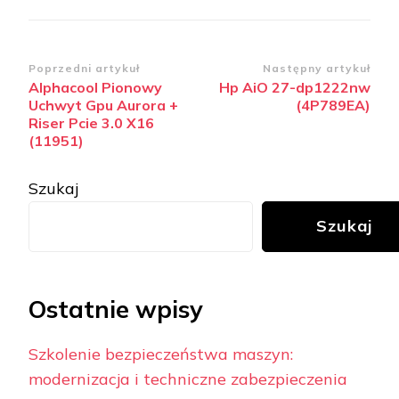
Zobacz
Poprzedni artykuł
Następny artykuł
Alphacool Pionowy
Hp AiO 27-dp1222nw
wpisy
Uchwyt Gpu Aurora +
(4P789EA)
Riser Pcie 3.0 X16
(11951)
Szukaj
Szukaj
Ostatnie wpisy
Szkolenie bezpieczeństwa maszyn:
modernizacja i techniczne zabezpieczenia