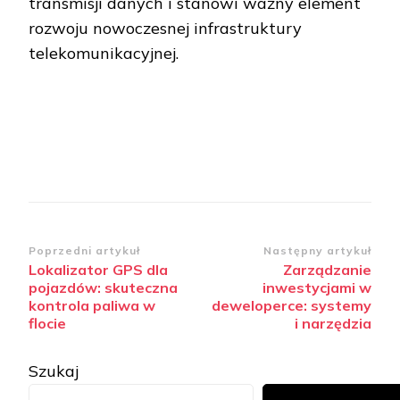
transmisji danych i stanowi ważny element
rozwoju nowoczesnej infrastruktury
telekomunikacyjnej.
Zobacz
Poprzedni artykuł
Następny artykuł
Lokalizator GPS dla
Zarządzanie
wpisy
pojazdów: skuteczna
inwestycjami w
kontrola paliwa w
deweloperce: systemy
flocie
i narzędzia
Szukaj