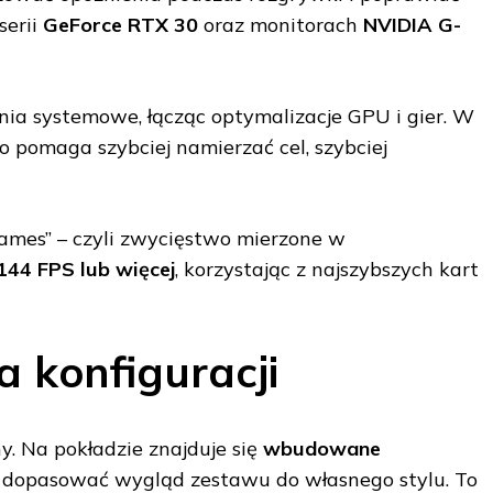
serii
GeForce RTX 30
oraz monitorach
NVIDIA G-
ia systemowe, łącząc optymalizacje GPU i gier. W
co pomaga szybciej namierzać cel, szybciej
ames” – czyli zwycięstwo mierzone w
144 FPS lub więcej
, korzystając z najszybszych kart
a konfiguracji
. Na pokładzie znajduje się
wbudowane
z dopasować wygląd zestawu do własnego stylu. To