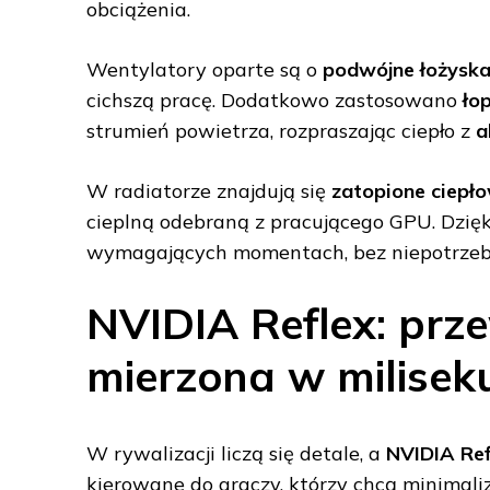
obciążenia.
Wentylatory oparte są o
podwójne łożysk
cichszą pracę. Dodatkowo zastosowano
ło
strumień powietrza, rozpraszając ciepło z
a
W radiatorze znajdują się
zatopione ciepł
cieplną odebraną z pracującego GPU. Dzi
wymagających momentach, bez niepotrze
NVIDIA Reflex: pr
mierzona w milise
W rywalizacji liczą się detale, a
NVIDIA Ref
kierowane do graczy, którzy chcą minimal