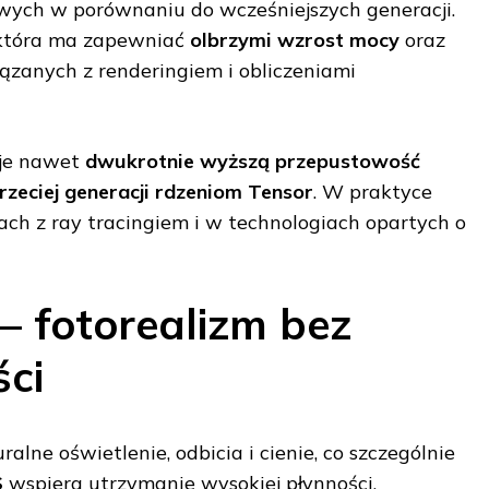
wych w porównaniu do wcześniejszych generacji.
 która ma zapewniać
olbrzymi wzrost mocy
oraz
zanych z renderingiem i obliczeniami
uje nawet
dwukrotnie wyższą przepustowość
rzeciej generacji rdzeniom Tensor
. W praktyce
nach z ray tracingiem i w technologiach opartych o
– fotorealizm bez
ści
lne oświetlenie, odbicia i cienie, co szczególnie
S
wspiera utrzymanie wysokiej płynności,