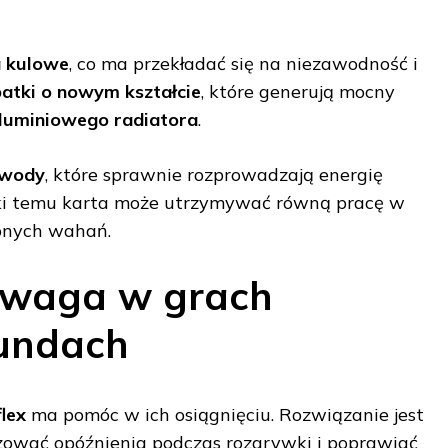
a kulowe
, co ma przekładać się na niezawodność i
patki o nowym kształcie
, które generują mocny
luminiowego radiatora
.
owody
, które sprawnie rozprowadzają energię
ęki temu karta może utrzymywać równą pracę w
bnych wahań.
zewaga w grach
kundach
lex
ma pomóc w ich osiągnięciu. Rozwiązanie jest
izować opóźnienia podczas rozgrywki i poprawiać