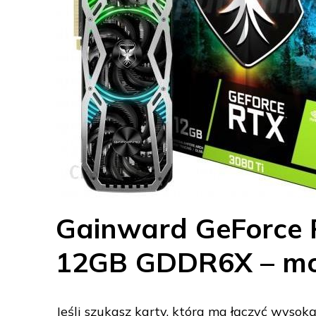
Gainward GeForce 
12GB GDDR6X – moc
Jeśli szukasz karty, która ma łączyć wyso