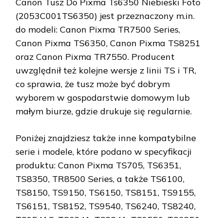
Canon Tusz Do Pixma Ts6350 Niebieski Foto
(2053C001TS6350) jest przeznaczony m.in.
do modeli: Canon Pixma TR7500 Series,
Canon Pixma TS6350, Canon Pixma TS8251
oraz Canon Pixma TR7550. Producent
uwzględnił też kolejne wersje z linii TS i TR,
co sprawia, że tusz może być dobrym
wyborem w gospodarstwie domowym lub
małym biurze, gdzie drukuje się regularnie.
Poniżej znajdziesz także inne kompatybilne
serie i modele, które podano w specyfikacji
produktu: Canon Pixma TS705, TS6351,
TS8350, TR8500 Series, a także TS6100,
TS8150, TS9150, TS6150, TS8151, TS9155,
TS6151, TS8152, TS9540, TS6240, TS8240,