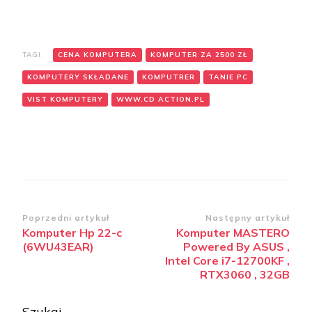
TAGI:
CENA KOMPUTERA
KOMPUTER ZA 2500 ZŁ
KOMPUTERY SKŁADANE
KOMPUTRER
TANIE PC
VIST KOMPUTERY
WWW.CD ACTION.PL
Zobacz
Poprzedni artykuł
Następny artykuł
Komputer Hp 22-c
Komputer MASTERO
wpisy
(6WU43EAR)
Powered By ASUS ,
Intel Core i7-12700KF ,
RTX3060 , 32GB
Szukaj