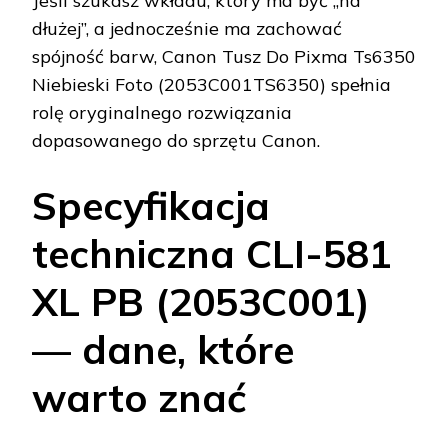
Jeśli szukasz wkładu, który ma być „na
dłużej”, a jednocześnie ma zachować
spójność barw, Canon Tusz Do Pixma Ts6350
Niebieski Foto (2053C001TS6350) spełnia
rolę oryginalnego rozwiązania
dopasowanego do sprzętu Canon.
Specyfikacja
techniczna CLI-581
XL PB (2053C001)
— dane, które
warto znać