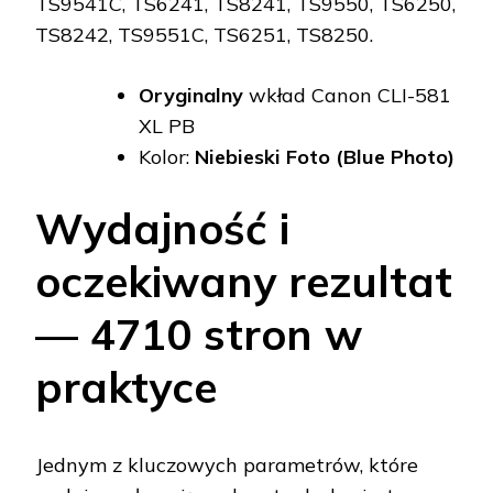
TS9541C, TS6241, TS8241, TS9550, TS6250,
TS8242, TS9551C, TS6251, TS8250.
Oryginalny
wkład Canon CLI-581
XL PB
Kolor:
Niebieski Foto (Blue Photo)
Wydajność i
oczekiwany rezultat
— 4710 stron w
praktyce
Jednym z kluczowych parametrów, które