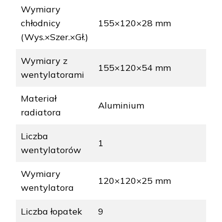
Wymiary
chłodnicy
155×120×28 mm
(Wys.×Szer.×Gł.)
Wymiary z
155×120×54 mm
wentylatorami
Materiał
Aluminium
radiatora
Liczba
1
wentylatorów
Wymiary
120×120×25 mm
wentylatora
Liczba łopatek
9