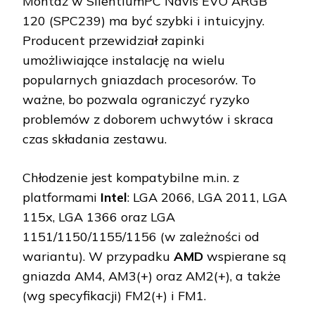
Montaż w SilentiumPC Navis EVO ARGB
120 (SPC239) ma być szybki i intuicyjny.
Producent przewidział zapinki
umożliwiające instalację na wielu
popularnych gniazdach procesorów. To
ważne, bo pozwala ograniczyć ryzyko
problemów z doborem uchwytów i skraca
czas składania zestawu.
Chłodzenie jest kompatybilne m.in. z
platformami
Intel
: LGA 2066, LGA 2011, LGA
115x, LGA 1366 oraz LGA
1151/1150/1155/1156 (w zależności od
wariantu). W przypadku
AMD
wspierane są
gniazda AM4, AM3(+) oraz AM2(+), a także
(wg specyfikacji) FM2(+) i FM1.