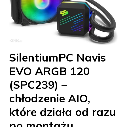
SilentiumPC Navis
EVO ARGB 120
(SPC239) –
chłodzenie AIO,
które działa od razu
po montażu