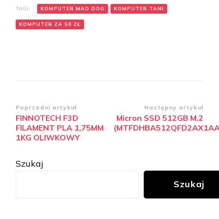
TAGI:
KOMPUTER MAD DOG
KOMPUTER TANI
KOMPUTER ZA 50 ZŁ
Zobacz
Poprzedni artykuł
Następny artykuł
FINNOTECH F3D
Micron SSD 512GB M.2
wpisy
FILAMENT PLA 1,75MM
(MTFDHBA512QFD2AX1AA
1KG OLIWKOWY
Szukaj
Szukaj