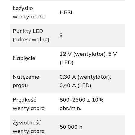
Łożysko
HBSL
wentylatora
Punkty LED
9
(adresowalne)
12 V (wentylator), 5 V
Napięcie
(LED)
Natężenie
0,30 A (wentylator),
prądu
0,40 A (LED)
Prędkość
800–2300 ± 10%
wentylatora
obr./min.
Żywotność
50 000 h
wentylatora