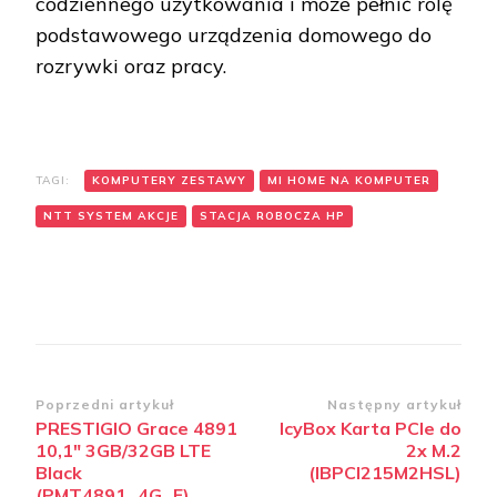
codziennego użytkowania i może pełnić rolę
podstawowego urządzenia domowego do
rozrywki oraz pracy.
TAGI:
KOMPUTERY ZESTAWY
MI HOME NA KOMPUTER
NTT SYSTEM AKCJE
STACJA ROBOCZA HP
Zobacz
Poprzedni artykuł
Następny artykuł
PRESTIGIO Grace 4891
IcyBox Karta PCIe do
wpisy
10,1″ 3GB/32GB LTE
2x M.2
Black
(IBPCI215M2HSL)
(PMT4891_4G_E)