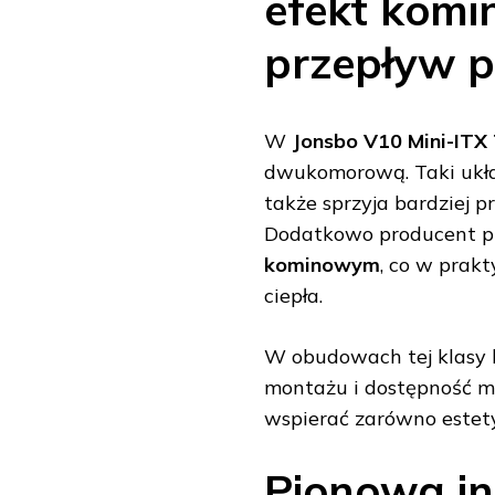
efekt komi
przepływ p
W
Jonsbo V10 Mini-ITX
dwukomorową. Taki ukł
także sprzyja bardziej
Dodatkowo producent p
kominowym
, co w prak
ciepła.
W obudowach tej klasy li
montażu i dostępność mi
wspierać zarówno estety
Pionowa in