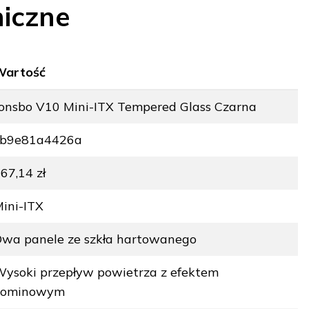
iczne
Wartość
onsbo V10 Mini-ITX Tempered Glass Czarna
cb9e81a4426a
67,14 zł
ini-ITX
wa panele ze szkła hartowanego
ysoki przepływ powietrza z efektem
kominowym