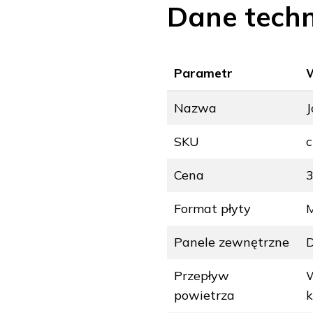
Dane techn
Parametr
Nazwa
J
SKU
Cena
3
Format płyty
M
Panele zewnętrzne
D
Przepływ
W
powietrza