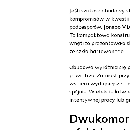
Jeśli szukasz obudowy s
kompromisów w kwestii p
podzespołów,
Jonsbo V1
To kompaktowa konstrukc
wnętrze prezentowało s
ze szkła hartowanego.
Obudowa wyróżnia się 
powietrza. Zamiast prz
wspiera wydajniejsze ch
spójnie. W efekcie łatw
intensywnej pracy lub g
Dwukomoro