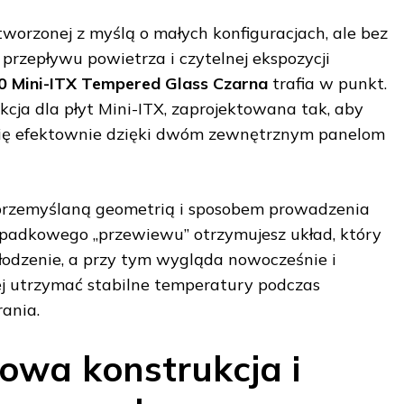
tworzonej z myślą o małych konfiguracjach, ale bez
rzepływu powietrza i czytelnej ekspozycji
0 Mini-ITX Tempered Glass Czarna
trafia w punkt.
ja dla płyt Mini-ITX, zaprojektowana tak, aby
ię efektownie dzięki dwóm zewnętrznym panelom
przemyślaną geometrią i sposobem prowadzenia
ypadkowego „przewiewu” otrzymujesz układ, który
łodzenie, a przy tym wygląda nowocześnie i
iej utrzymać stabilne temperatury podczas
rania.
wa konstrukcja i