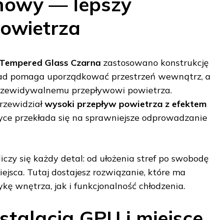
nowy — lepszy
owietrza
 Tempered Glass Czarna
zastosowano konstrukcję
ad pomaga uporządkować przestrzeń wewnątrz, a
 przewidywalnemu przepływowi powietrza.
rzewidział
wysoki przepływ powietrza z efektem
tyce przekłada się na sprawniejsze odprowadzanie
czy się każdy detal: od ułożenia stref po swobodę
ejsca. Tutaj dostajesz rozwiązanie, które ma
kę wnętrza, jak i funkcjonalność chłodzenia.
stalacja GPU i miejsce