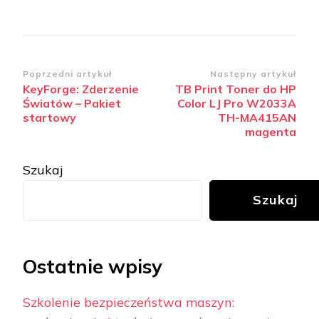
Zobacz
Poprzedni artykuł
Następny artykuł
KeyForge: Zderzenie
TB Print Toner do HP
wpisy
Światów – Pakiet
Color LJ Pro W2033A
startowy
TH-MA415AN
magenta
Szukaj
Szukaj
Ostatnie wpisy
Szkolenie bezpieczeństwa maszyn: