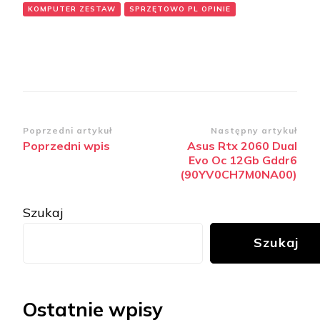
KOMPUTER ZESTAW
SPRZĘTOWO PL OPINIE
Zobacz
Poprzedni artykuł
Następny artykuł
Poprzedni wpis
Asus Rtx 2060 Dual
wpisy
Evo Oc 12Gb Gddr6
(90YV0CH7M0NA00)
Szukaj
Szukaj
Ostatnie wpisy