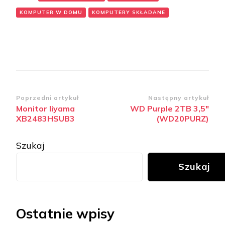
KOMPUTER W DOMU
KOMPUTERY SKŁADANE
Zobacz
Poprzedni artykuł
Następny artykuł
Monitor Iiyama
WD Purple 2TB 3,5″
wpisy
XB2483HSUB3
(WD20PURZ)
Szukaj
Szukaj
Ostatnie wpisy