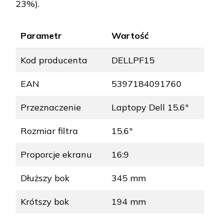
23%).
Parametr
Wartość
Kod producenta
DELLPF15
EAN
5397184091760
Przeznaczenie
Laptopy Dell 15.6″
Rozmiar filtra
15.6″
Proporcje ekranu
16:9
Dłuższy bok
345 mm
Krótszy bok
194 mm