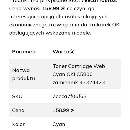
Produkt ma przypisane SKU:
7eeca7f06f63
.
Cena wynosi
158.99 zł
, co czyni go
interesującą opcją dla osób szukających
ekonomicznego rozwiązania do drukarek OKI
obsługujących wskazane modele.
Parametr
Wartość
Toner Cartridge Web
Nazwa
Cyan OKI C5800
produktu
zamiennik 43324423
SKU
7eeca7f06f63
Cena
158.99 zł
Kolor
Cyan