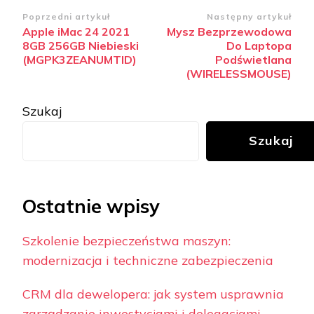
Zobacz
Poprzedni artykuł
Następny artykuł
Apple iMac 24 2021
Mysz Bezprzewodowa
wpisy
8GB 256GB Niebieski
Do Laptopa
(MGPK3ZEANUMTID)
Podświetlana
(WIRELESSMOUSE)
Szukaj
Szukaj
Ostatnie wpisy
Szkolenie bezpieczeństwa maszyn:
modernizacja i techniczne zabezpieczenia
CRM dla dewelopera: jak system usprawnia
zarządzanie inwestycjami i delegacjami