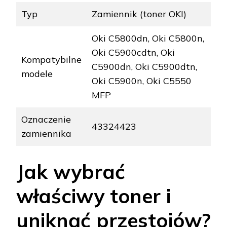
Typ
Zamiennik (toner OKI)
Oki C5800dn, Oki C5800n,
Oki C5900cdtn, Oki
Kompatybilne
C5900dn, Oki C5900dtn,
modele
Oki C5900n, Oki C5550
MFP
Oznaczenie
43324423
zamiennika
Jak wybrać
właściwy toner i
uniknąć przestojów?