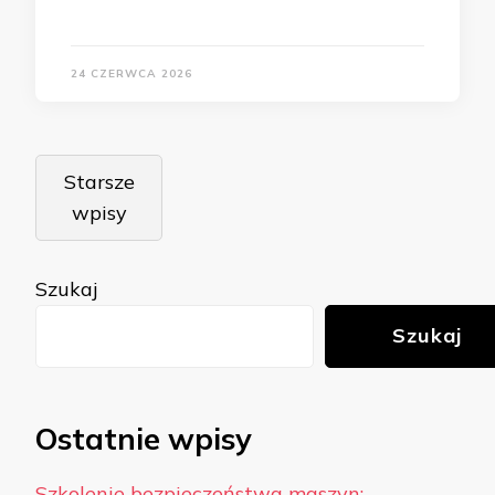
24 CZERWCA 2026
Nawigacja
Starsze
po
wpisy
wpisach
Szukaj
Szukaj
Ostatnie wpisy
Szkolenie bezpieczeństwa maszyn: