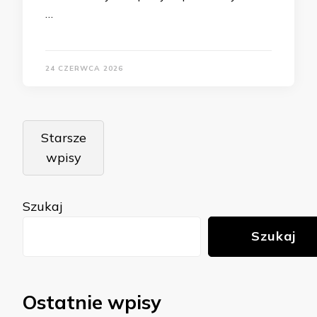
…
24 CZERWCA 2026
Nawigacja
Starsze
po
wpisy
wpisach
Szukaj
Szukaj
Ostatnie wpisy