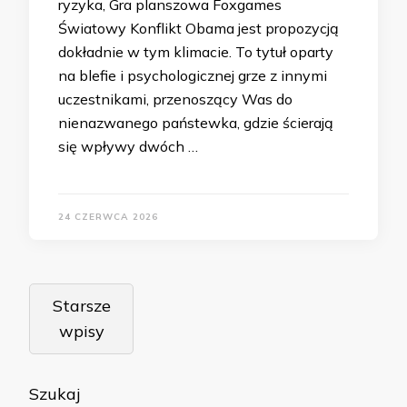
ryzyka, Gra planszowa Foxgames
Światowy Konflikt Obama jest propozycją
dokładnie w tym klimacie. To tytuł oparty
na blefie i psychologicznej grze z innymi
uczestnikami, przenoszący Was do
nienazwanego państewka, gdzie ścierają
się wpływy dwóch …
24 CZERWCA 2026
Nawigacja
Starsze
po
wpisy
wpisach
Szukaj