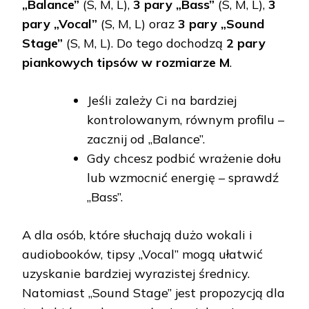
„Balance”
(S, M, L),
3 pary „Bass”
(S, M, L),
3
pary „Vocal”
(S, M, L) oraz
3 pary „Sound
Stage”
(S, M, L). Do tego dochodzą
2 pary
piankowych tipsów w rozmiarze M
.
Jeśli zależy Ci na bardziej
kontrolowanym, równym profilu –
zacznij od „Balance”.
Gdy chcesz podbić wrażenie dołu
lub wzmocnić energię – sprawdź
„Bass”.
A dla osób, które słuchają dużo wokali i
audiobooków, tipsy „Vocal” mogą ułatwić
uzyskanie bardziej wyrazistej średnicy.
Natomiast „Sound Stage” jest propozycją dla