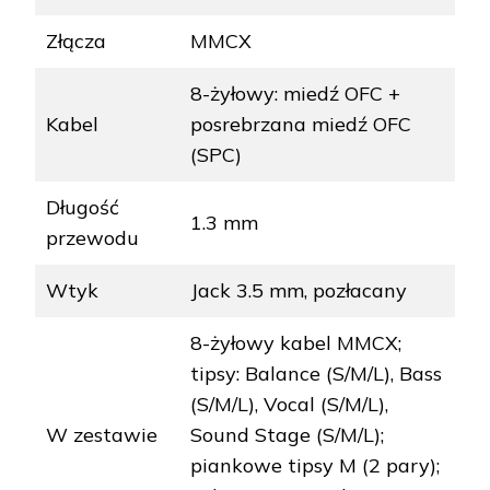
Złącza
MMCX
8-żyłowy: miedź OFC +
Kabel
posrebrzana miedź OFC
(SPC)
Długość
1.3 mm
przewodu
Wtyk
Jack 3.5 mm, pozłacany
8-żyłowy kabel MMCX;
tipsy: Balance (S/M/L), Bass
(S/M/L), Vocal (S/M/L),
W zestawie
Sound Stage (S/M/L);
piankowe tipsy M (2 pary);