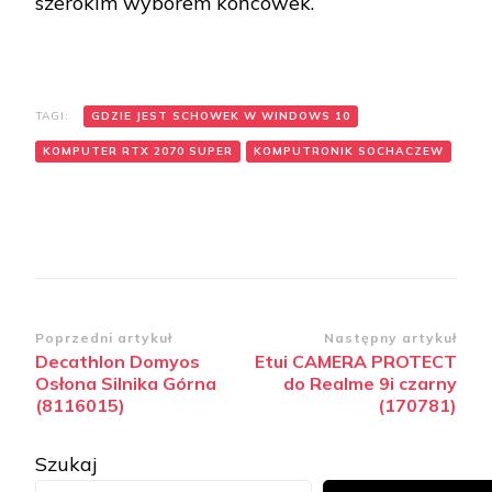
szerokim wyborem końcówek.
TAGI:
GDZIE JEST SCHOWEK W WINDOWS 10
KOMPUTER RTX 2070 SUPER
KOMPUTRONIK SOCHACZEW
Zobacz
Poprzedni artykuł
Następny artykuł
Decathlon Domyos
Etui CAMERA PROTECT
wpisy
Osłona Silnika Górna
do Realme 9i czarny
(8116015)
(170781)
Szukaj