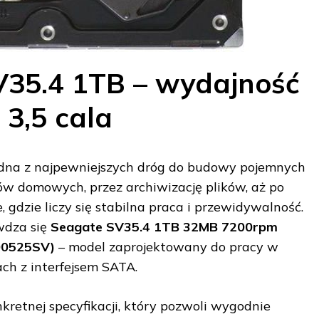
V35.4 1TB – wydajność
 3,5 cala
edna z najpewniejszych dróg do budowy pojemnych
w domowych, przez archiwizację plików, aż po
 gdzie liczy się stabilna praca i przewidywalność.
awdza się
Seagate SV35.4 1TB 32MB 7200rpm
00525SV)
– model zaprojektowany do pracy w
ach z interfejsem SATA.
nkretnej specyfikacji, który pozwoli wygodnie