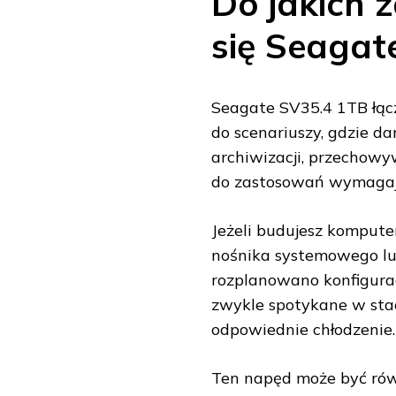
Do jakich 
się Seagat
Seagate SV35.4 1TB łącz
do scenariuszy, gdzie d
archiwizacji, przechowyw
do zastosowań wymagając
Jeżeli budujesz kompute
nośnika systemowego lu
rozplanowano konfigurac
zwykle spotykane w sta
odpowiednie chłodzenie.
Ten napęd może być równ