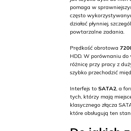
pomaga w sprawniejszym
często wykorzystywanyc
działać płynniej, szczeg
powtarzalne zadania.
Prędkość obrotowa
720
HDD. W porównaniu do w
różnicę przy pracy z du
szybko przechodzić międ
Interfejs to
SATA2
, a f
tych, którzy mają miejs
klasycznego złącza SAT
które obsługują ten stan