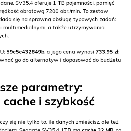
dane, SV35.4 oferuje 1 TB pojemności, pamięć
rędkość obrotową 7200 obr./min. To zestaw
kłada się na sprawną obsługę typowych zadań:
kami multimedialnymi, a także utrzymywania
ych.
KU:
59e5e432849b
, a jego cena wynosi
733.95 zł
.
równać go do alternatyw i dopasować do budżetu
sze parametry:
 cache i szybkość
y się nie tylko to, ile danych zmieścisz, ale też
 dociera. Seagate SV35.4 1TB ma
cache 32 MB
, co