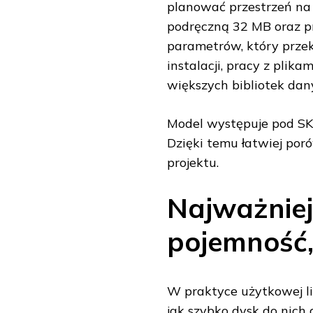
planować przestrzeń na 
podręczną 32 MB oraz p
parametrów, który prze
instalacji, pracy z pli
większych bibliotek dan
Model występuje pod S
Dzięki temu łatwiej po
projektu.
Najważniej
pojemność,
W praktyce użytkowej licz
jak szybko dysk do nich