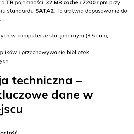
:
1 TB
pojemności,
32 MB cache
i
7200 rpm
przy
iu standardu
SATA2
. To ułatwia dopasowanie do
.
ch w komputerze stacjonarnym (3,5 cala,
 plików i przechowywanie bibliotek
ych.
ja techniczna –
kluczowe dane w
jscu
artość