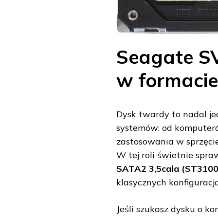
Seagate S
w formacie
Dysk twardy to nadal j
systemów: od komputeró
zastosowania w sprzęcie,
W tej roli świetnie spr
SATA2 3,5cala (ST310
klasycznych konfiguracj
Jeśli szukasz dysku o ko