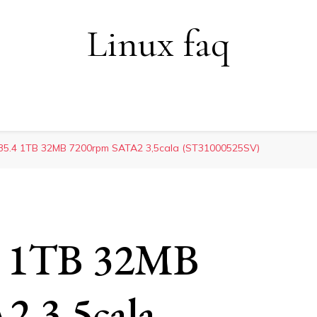
Linux faq
5.4 1TB 32MB 7200rpm SATA2 3,5cala (ST31000525SV)
4 1TB 32MB
 3,5cala