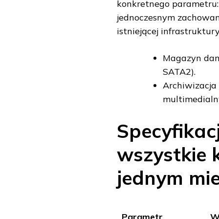
konkretnego parametru
jednoczesnym zachowan
istniejącej infrastruktury
Magazyn dany
SATA2).
Archiwizacja
multimedialn
Specyfikac
wszystkie 
jednym mie
Parametr
W