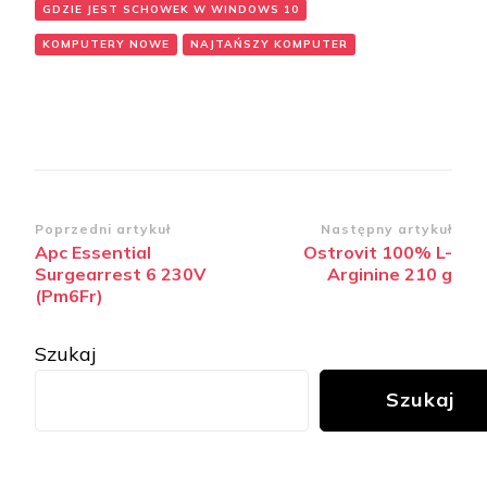
GDZIE JEST SCHOWEK W WINDOWS 10
KOMPUTERY NOWE
NAJTAŃSZY KOMPUTER
Zobacz
Poprzedni artykuł
Następny artykuł
Apc Essential
Ostrovit 100% L-
wpisy
Surgearrest 6 230V
Arginine 210 g
(Pm6Fr)
Szukaj
Szukaj