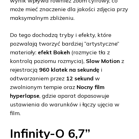
wynik wpływa również zoom cyfrowy, co
może mieć znaczenie dla jakości zdjęcia przy
maksymalnym zbliżeniu.
Do tego dochodzą tryby i efekty, które
pozwalają tworzyć bardziej “artystyczne”
materiały:
efekt Bokeh
(rozmycie tła z
kontrolą poziomu rozmycia),
Slow Motion
z
rejestracją
960 klatek na sekundę
i
odtwarzaniem przez
12 sekund
w
zwolnionym tempie oraz
Nocny film
hyperlapse
, gdzie aparat dopasowuje
ustawienia do warunków i łączy ujęcia w
film.
Infinity-O 6,7”