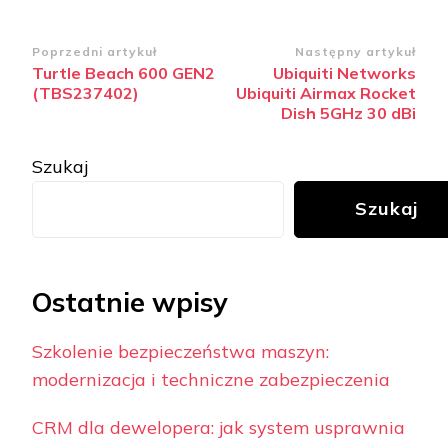
Zobacz
Poprzedni artykuł
Następny artykuł
Turtle Beach 600 GEN2
Ubiquiti Networks
wpisy
(TBS237402)
Ubiquiti Airmax Rocket
Dish 5GHz 30 dBi
Szukaj
Szukaj
Ostatnie wpisy
Szkolenie bezpieczeństwa maszyn:
modernizacja i techniczne zabezpieczenia
CRM dla dewelopera: jak system usprawnia