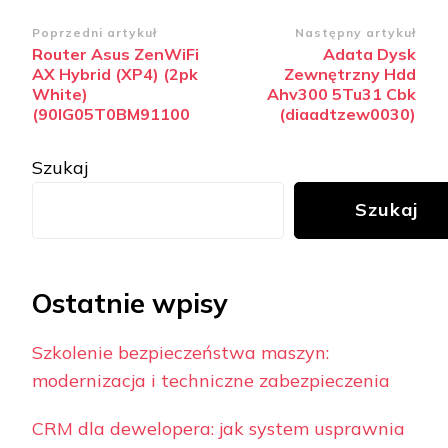
Zobacz
Poprzedni artykuł
Następny artykuł
Router Asus ZenWiFi
Adata Dysk
wpisy
AX Hybrid (XP4) (2pk
Zewnętrzny Hdd
White)
Ahv300 5Tu31 Cbk
(90IG05T0BM91100
(diaadtzew0030)
Szukaj
Szukaj
Ostatnie wpisy
Szkolenie bezpieczeństwa maszyn:
modernizacja i techniczne zabezpieczenia
CRM dla dewelopera: jak system usprawnia