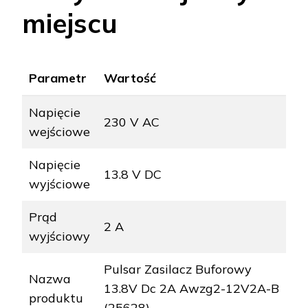
miejscu
Parametr
Wartość
Napięcie
230 V AC
wejściowe
Napięcie
13.8 V DC
wyjściowe
Prąd
2 A
wyjściowy
Pulsar Zasilacz Buforowy
Nazwa
13.8V Dc 2A Awzg2-12V2A-B
produktu
(25628)