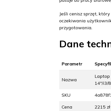
pasuje do pracy biurowej
Jeśli cenisz sprzęt, któr
oczekiwania użytkownikó
przygotowania.
Dane techn
Parametr
Specyfi
Laptop
Nazwa
14"/i3
SKU
4a878f
Cena
2215 zł