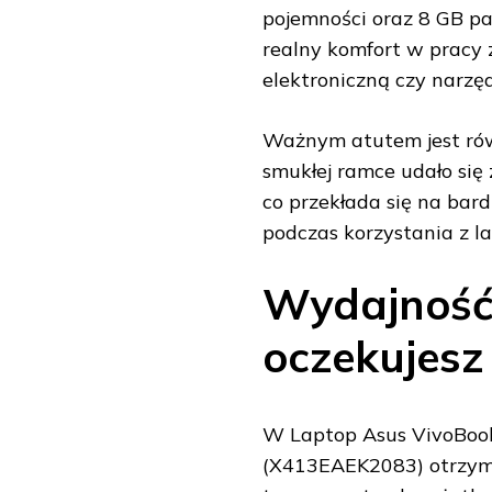
pojemności oraz 8 GB p
realny komfort w pracy 
elektroniczną czy narzę
Ważnym atutem jest rów
smukłej ramce udało si
co przekłada się na bar
podczas korzystania z la
Wydajność 
oczekujesz
W Laptop Asus VivoBoo
(X413EAEK2083) otrzymu