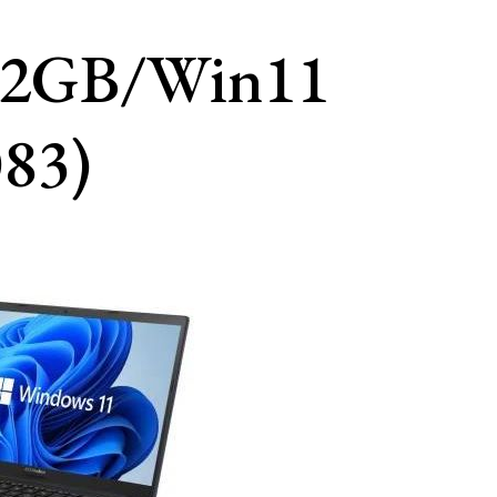
12GB/Win11
83)