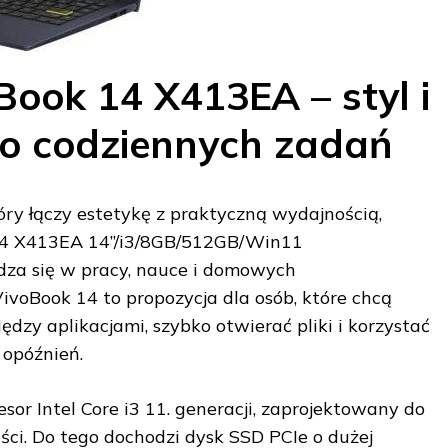
ook 14 X413EA – styl i
o codziennych zadań
tóry łączy estetykę z praktyczną wydajnością,
14 X413EA 14”/i3/8GB/512GB/Win11
za się w pracy, nauce i domowych
voBook 14 to propozycja dla osób, które chcą
iędzy aplikacjami, szybko otwierać pliki i korzystać
 opóźnień.
esor Intel Core i3 11. generacji, zaprojektowany do
ci. Do tego dochodzi dysk SSD PCIe o dużej