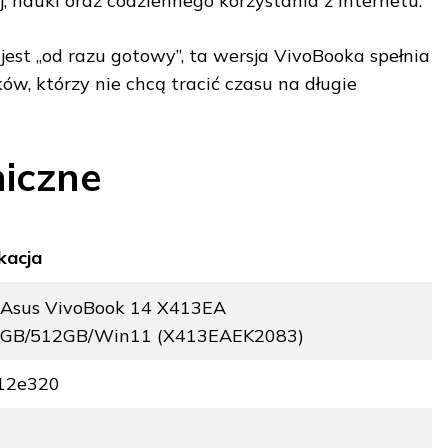
, nauki oraz codziennego korzystania z internetu.
y jest „od razu gotowy”, ta wersja VivoBooka spełnia
w, którzy nie chcą tracić czasu na długie
iczne
kacja
 Asus VivoBook 14 X413EA
/8GB/512GB/Win11 (X413EAEK2083)
12e320