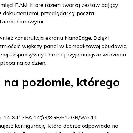
amięci RAM, które razem tworzą zestaw dający
z dokumentami, przeglądarką, pocztą
dziami biurowymi.
nież konstrukcja ekranu NanoEdge. Dzięki
ę zmieścić większy panel w kompaktowej obudowie,
dziej ekspansywny obraz i przyjemniejsze wrażenia
ptopa na co dzień.
na poziomie, którego
k 14 X413EA 14”/i3/8GB/512GB/Win11
jesz konfigurację, która dobrze odpowiada na