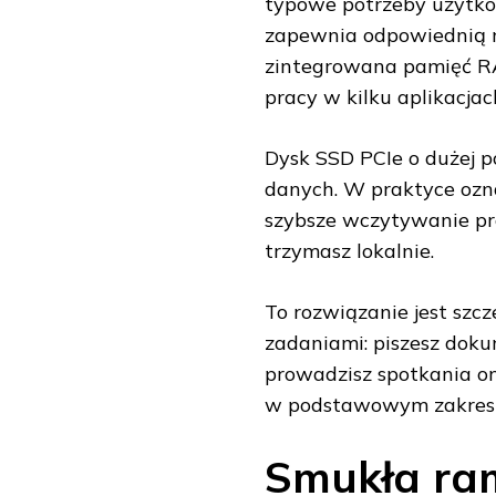
typowe potrzeby użytkow
zapewnia odpowiednią m
zintegrowana pamięć R
pracy w kilku aplikacjac
Dysk SSD PCIe o dużej p
danych. W praktyce ozn
szybsze wczytywanie pro
trzymasz lokalnie.
To rozwiązanie jest szcz
zadaniami: piszesz doku
prowadzisz spotkania on
w podstawowym zakresi
Smukła ra