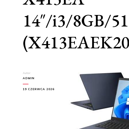
14″/i3/8GB/5
(X413EAEK20
Autor:
ADMIN
19 CZERWCA 2026