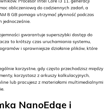
ników. Procesor Intel Core i3 11. generacji
oc obliczeniową do codziennych zadań, a
AM 8 GB pomaga utrzymać płynność podczas
h jednocześnie.
ojemności gwarantuje superszybki dostęp do
acza to krótszy czas uruchamiania systemu,
gramów i sprawniejsze działanie plików, które
ególnie korzystne, gdy często przechodzisz między
menty, korzystasz z arkuszy kalkulacyjnych,
line lub pracujesz z materiałami multimedialnymi
e.
mka NanoEdge i