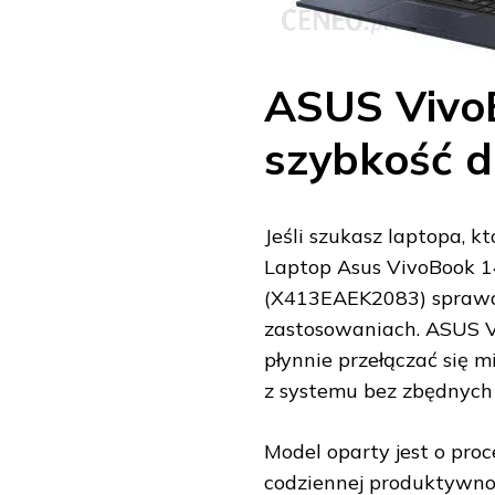
ASUS VivoB
szybkość d
Jeśli szukasz laptopa, k
Laptop Asus VivoBook 
(X413EAEK2083) sprawd
zastosowaniach. ASUS Vi
płynnie przełączać się m
z systemu bez zbędnych
Model oparty jest o proc
codziennej produktywnoś