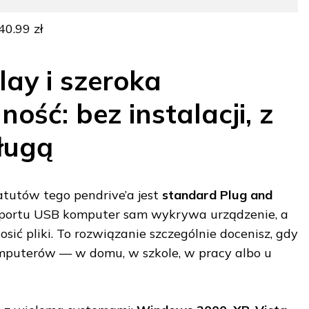
40.99 zł
lay i szeroka
ość: bez instalacji, z
ługą
tutów tego pendrive’a jest
standard Plug and
o portu USB komputer sam wykrywa urządzenie, a
sić pliki. To rozwiązanie szczególnie docenisz, gdy
omputerów — w domu, w szkole, w pracy albo u