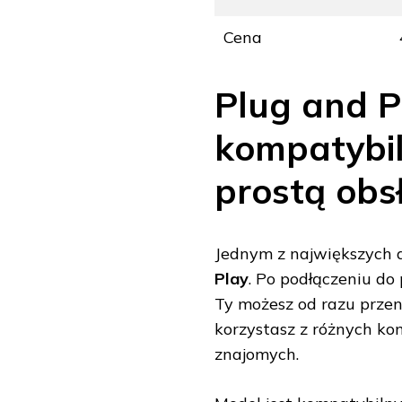
Cena
Plug and P
kompatybiln
prostą obs
Jednym z największych a
Play
. Po podłączeniu d
Ty możesz od razu przeno
korzystasz z różnych k
znajomych.