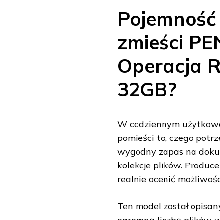
Pojemność 
zmieści P
Operacja 
32GB?
W codziennym użytkowani
pomieści to, czego potr
wygodny zapas na dokume
kolekcje plików. Produc
realnie ocenić możliwośc
Ten model został opisa
ogromną liczbę plików w 