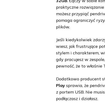
32GB
. Łączy w sobie k
praktyczne rozwiązanie 
możesz przypiąć pendrive
pomaga ograniczyć ryzyk
plików.
Jeśli kiedykolwiek zdarz
wiesz, jak frustrujące p
stylem i charakterem, w
gdy pracujesz w zespole,
pewność, że to właśnie 
Dodatkowo producent s
Play
sprawia, że pendri
z portem USB. Nie musi
podłączasz i działasz.