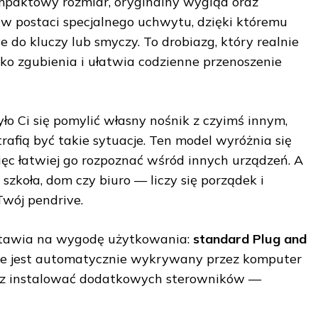
ompaktowy rozmiar, oryginalny wygląd oraz
w postaci specjalnego uchwytu, dzięki któremu
 do kluczy lub smyczy. To drobiazg, który realnie
o zgubienia i ułatwia codzienne przenoszenie
yło Ci się pomylić własny nośnik z czyimś innym,
otrafią być takie sytuacje. Ten model wyróżnia się
ięc łatwiej go rozpoznać wśród innych urządzeń. A
 szkoła, dom czy biuro — liczy się porządek i
Twój pendrive.
tawia na wygodę użytkowania:
standard Plug and
ve jest automatycznie wykrywany przez komputer
sz instalować dodatkowych sterowników —