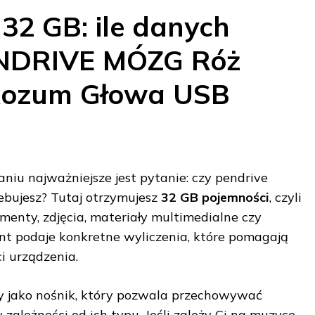
32 GB: ile danych
ENDRIVE MÓZG Róż
Rozum Głowa USB
u najważniejsze jest pytanie: czy pendrive
zebujesz? Tutaj otrzymujesz
32 GB pojemności
, czyli
nty, zdjęcia, materiały multimedialne czy
ent podaje konkretne wyliczenia, które pomagają
i urządzenia.
ny jako nośnik, który pozwala przechowywać
zależności od ich typu. Jeśli zależy Ci na muzyce