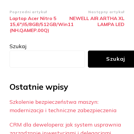
Zobacz
Poprzedni artykuł
Następny artykuł
Laptop Acer Nitro 5
NEWELL AIR ARTHA XL
wpisy
15,6″/i5/8GB/512GB/Win11
LAMPA LED
(NH.QAMEP.00Q)
Szukaj
Szukaj
Ostatnie wpisy
Szkolenie bezpieczeństwa maszyn:
modernizacja i techniczne zabezpieczenia
CRM dla dewelopera: jak system usprawnia
zarządzanie inwestycjami i delegacjami