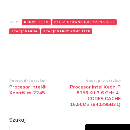
TAGI:
KOMPUTEREM
PŁYTA GŁÓWNA DO RYZEN 5 3600
STACJONARNA
STACJONARNY KOMPUTER
Zobacz
Poprzedni artykuł
Następny artykuł
Procesor Intel®
Procesor Intel Xeon-P
wpisy
Xeon® W-2245
8156 Kit 3.6 GHz 4-
CORES CACHE
16.50MB (840395B21)
Szukaj