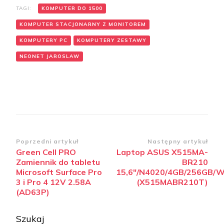
TAGI:
KOMPUTER DO 1500
KOMPUTER STACJONARNY Z MONITOREM
KOMPUTERY PC
KOMPUTERY ZESTAWY
NEONET JAROSLAW
Zobacz
Poprzedni artykuł
Następny artykuł
Green Cell PRO
Laptop ASUS X515MA-
wpisy
Zamiennik do tabletu
BR210
Microsoft Surface Pro
15,6″/N4020/4GB/256GB/W
3 i Pro 4 12V 2.58A
(X515MABR210T)
(AD63P)
Szukaj