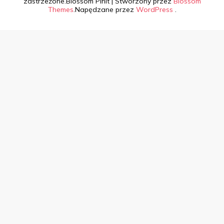
zastrzeżone.
Blossom PinIt | Stworzony przez
Blossom
Themes
.Napędzane przez
WordPress
.