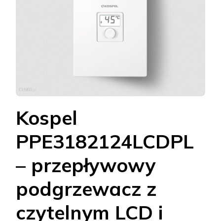
Kospel
PPE3182124LCDPL
– przepływowy
podgrzewacz z
czytelnym LCD i