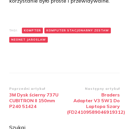
korzystanie było proste i przewidywalne.
TAGI:
KOMPTER
KOMPUTER STACJONARNY ZESTAW
NEONET JAROSLAW
Zobacz
Poprzedni artykuł
Następny artykuł
3M Dysk ścierny 737U
Braders
wpisy
CUBITRON II 150mm
Adapter V3 5W1 Do
P240 51424
Laptopa Szary
(FD24109589046919312)
Szukaj