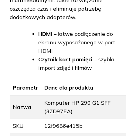
multimedialnymi, takie rozwiązanie
oszczędza czas i eliminuje potrzebę
dodatkowych adapterów.
HDMI
– łatwe podłączenie do
ekranu wyposażonego w port
HDMI
Czytnik kart pamięci
– szybki
import zdjęć i filmów
Parametr
Dane dla produktu
Komputer HP 290 G1 SFF
Nazwa
(3ZD97EA)
SKU
12f9686e415b