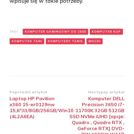
wpisuje się w takie potrzeby.
TAGI:
KOMPUTER GAMINGOWY DO 1500
KOMPUTER KUP
KOMPUTER TANI
KOMPUTERY TANIE
MH100
Zobacz
Poprzedni artykuł
Następny artykuł
Laptop HP Pavilion
Komputer DELL
wpisy
x360 15-er0129nw
Precision 3650 i7-
15,6″/i3/8GB/256GB/Win10
11700K 32GB 512GB
(4L2A6EA)
SSD NVMe iUHD [opcje:
Quadro , Quadro RTX ,
GeForce RTX] DVD-