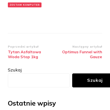
ZESTAW KOMPUTER
Zobacz
Poprzedni artykuł
Następny artykuł
Tytan Asfaltowa
Optimus Funnel with
wpisy
Woda Stop 1kg
Gauze
Szukaj
Szukaj
Ostatnie wpisy