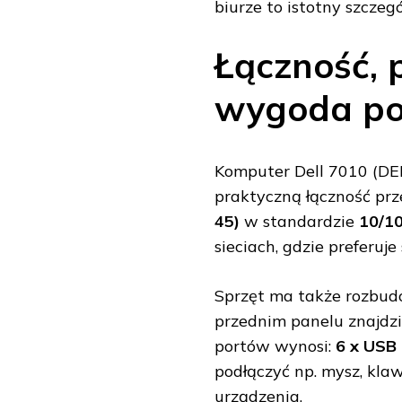
biurze to istotny szczeg
Łączność, 
wygoda po
Komputer Dell 7010 (D
praktyczną łączność pr
45)
w standardzie
10/1
sieciach, gdzie preferuje
Sprzęt ma także rozbud
przednim panelu znajdz
portów wynosi:
6 x USB 
podłączyć np. mysz, kla
urządzenia.