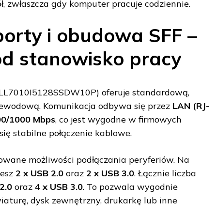
ół, zwłaszcza gdy komputer pracuje codziennie.
porty i obudowa SFF –
d stanowisko pracy
ELL7010I5128SSDW10P) oferuje standardową,
zewodową. Komunikacja odbywa się przez
LAN (RJ-
00/1000 Mbps
, co jest wygodne w firmowych
 się stabilne połączenie kablowe.
owane możliwości podłączania peryferiów. Na
iesz
2 x USB 2.0
oraz
2 x USB 3.0
. Łącznie liczba
2.0
oraz
4 x USB 3.0
. To pozwala wygodnie
wiaturę, dysk zewnętrzny, drukarkę lub inne