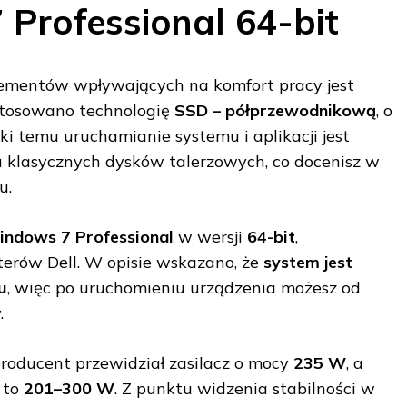
Professional 64-bit
ementów wpływających na komfort pracy jest
stosowano technologię
SSD – półprzewodnikową
, o
ęki temu uruchamianie systemu i aplikacji jest
 klasycznych dysków talerzowych, co docenisz w
u.
ndows 7 Professional
w wersji
64-bit
,
rów Dell. W opisie wskazano, że
system jest
u
, więc po uruchomieniu urządzenia możesz od
.
producent przewidział zasilacz o mocy
235 W
, a
 to
201–300 W
. Z punktu widzenia stabilności w