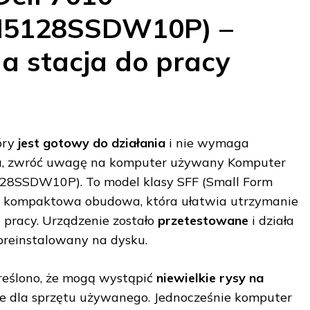
I5128SSDW10P) –
 stacja do pracy
tóry
jest gotowy do działania
i nie wymaga
ia, zwróć uwagę na komputer używany Komputer
28SSDW10P). To model klasy SFF (Small Form
yce kompaktowa obudowa, która ułatwia utrzymanie
 pracy. Urządzenie zostało
przetestowane
i działa
 preinstalowany na dysku.
reślono, że mogą wystąpić
niewielkie rysy na
owe dla sprzętu używanego. Jednocześnie komputer