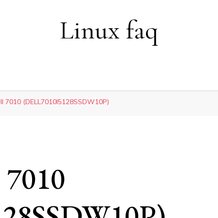
Linux faq
ll 7010 (DELL7010I5128SSDW10P)
 7010
128SSDW10P)