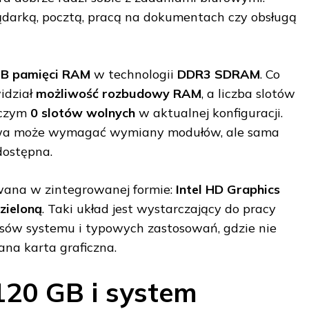
lądarką, pocztą, pracą na dokumentach czy obsługą
GB pamięci RAM
w technologii
DDR3 SDRAM
. Co
idział
możliwość rozbudowy RAM
, a liczba slotów
 czym
0 slotów wolnych
w aktualnej konfiguracji.
owa może wymagać wymiany modułów, ale sama
dostępna.
owana w zintegrowanej formie:
Intel HD Graphics
zieloną
. Taki układ jest wystarczający do pracy
fejsów systemu i typowych zastosowań, gdzie nie
na karta graficzna.
20 GB i system