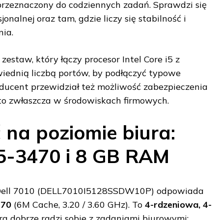
 przeznaczony do codziennych zadań. Sprawdzi się
jonalnej oraz tam, gdzie liczy się stabilność i
ia.
estaw, który łączy procesor Intel Core i5 z
iednią liczbą portów, by podłączyć typowe
ducent przewidział też możliwość zabezpieczenia
to zwłaszcza w środowiskach firmowych.
na poziomie biura:
 i5-3470 i 8 GB RAM
 Dell 7010 (DELL7010I5128SSDW10P) odpowiada
470
(6M Cache, 3.20 / 3.60 GHz). To
4-rdzeniowa, 4-
ra dobrze radzi sobie z zadaniami biurowymi: