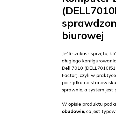
(DELL7010
sprawdzona
biurowej
Jeśli szukasz sprzętu, k
długiego konfigurowan
Dell 7010 (DELL7010I51
Factor), czyli w prakt
porządku na stanowisku
sprawnie, a system jest
W opisie produktu podk
obudowie
, co jest typ