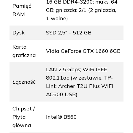
16 GB DDR4-3200; maks. 64
Pamięć
GB; gniazda: 2/1 (2 gniazda,
RAM
1 wolne)
Dysk
SSD 2,5” – 512 GB
Karta
Vidia GeForce GTX 1660 6GB
graficzna
LAN 2,5 Gbps; WiFi IEEE
802.11ac (w zestawie: TP-
Łączność
Link Archer T2U Plus WiFi
AC600 USB)
Chipset /
Płyta
Intel® B560
główna