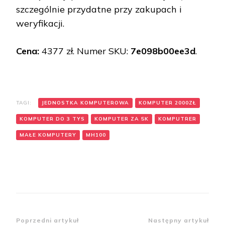
szczególnie przydatne przy zakupach i
weryfikacji.
Cena:
4377 zł. Numer SKU:
7e098b00ee3d
.
TAGI:
JEDNOSTKA KOMPUTEROWA
KOMPUTER 2000ZŁ
KOMPUTER DO 3 TYS
KOMPUTER ZA 5K
KOMPUTRER
MAŁE KOMPUTERY
MH100
Zobacz
Poprzedni artykuł
Następny artykuł