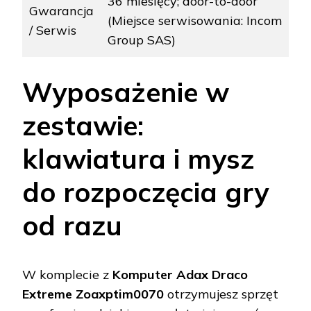
36 miesięcy; door-to-door
Gwarancja
(Miejsce serwisowania: Incom
/ Serwis
Group SAS)
Wyposażenie w
zestawie:
klawiatura i mysz
do rozpoczęcia gry
od razu
W komplecie z
Komputer Adax Draco
Extreme Zoaxptim0070
otrzymujesz sprzęt