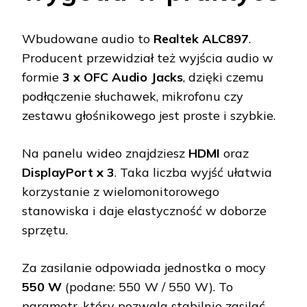
Wbudowane audio to
Realtek ALC897
.
Producent przewidział też wyjścia audio w
formie
3 x OFC Audio Jacks
, dzięki czemu
podłączenie słuchawek, mikrofonu czy
zestawu głośnikowego jest proste i szybkie.
Na panelu wideo znajdziesz
HDMI
oraz
DisplayPort x 3
. Taka liczba wyjść ułatwia
korzystanie z wielomonitorowego
stanowiska i daje elastyczność w doborze
sprzętu.
Za zasilanie odpowiada jednostka o mocy
550 W
(podane: 550 W / 550 W). To
parametr, który pozwala stabilnie zasilać