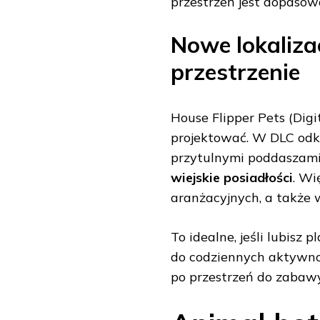
przestrzeń jest dopasow
Nowe lokaliza
przestrzenie
House Flipper Pets (Digi
projektować. W DLC od
przytulnymi poddaszami
wiejskie posiadłości
. Wi
aranżacyjnych, a także 
To idealne, jeśli lubisz
do codziennych aktywnoś
po przestrzeń do zabawy