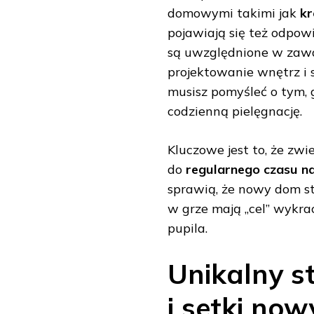
domowymi takimi jak
kr
pojawiają się też odpowi
są uwzględnione w zawar
projektowanie wnętrz i 
musisz pomyśleć o tym, 
codzienną pielęgnację.
Kluczowe jest to, że zwi
do
regularnego czasu n
sprawią, że nowy dom st
w grze mają „cel” wykrac
pupila.
Unikalny st
i setki no