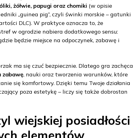
óliki, żółwie, papugi oraz chomiki
(w opisie
edniki „guinea pig”, czyli świnki morskie – gatunki
tości DLC). W praktyce oznacza to, że
stref w ogrodzie nabiera dodatkowego sensu:
gdzie będzie miejsce na odpoczynek, zabawę i
erzak ma się czuć bezpiecznie. Dlatego gra zachęca
a zabawę
, nauki oraz tworzenia warunków, które
anie się komfortowy. Dzięki temu Twoje działania
zający poza estetykę – liczy się także dobrostan
yl wiejskiej posiadłości
wych elementów