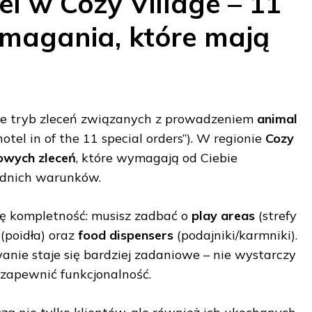
el w Cozy Village – 11
magania, które mają
e tryb zleceń związanych z prowadzeniem
animal
hotel in of the 11 special orders”). W regionie
Cozy
owych zleceń
, które wymagają od Ciebie
dnich warunków.
się kompletność: musisz zadbać o
play areas
(strefy
(poidła) oraz
food dispensers
(podajniki/karmniki).
anie staje się bardziej zadaniowe – nie wystarczy
a zapewnić funkcjonalność.