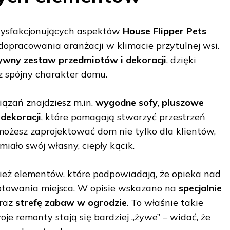
atysfakcjonujących aspektów
House Flipper Pets
dopracowania aranżacji w klimacie przytulnej wsi.
ywny zestaw przedmiotów i dekoracji
, dzięki
z spójny charakter domu.
ązań znajdziesz m.in.
wygodne sofy
,
pluszowe
dekoracji
, które pomagają stworzyć przestrzeń
 możesz zaprojektować dom nie tylko dla klientów,
miało swój własny, ciepły kącik.
ież elementów, które podpowiadają, że opieka nad
towania miejsca. W opisie wskazano na
specjalnie
raz
strefę zabaw w ogrodzie
. To właśnie takie
oje remonty stają się bardziej „żywe” – widać, że