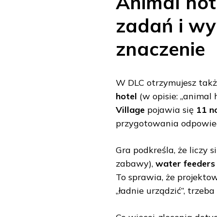
Animal hot
zadań i wy
znaczenie
W DLC otrzymujesz takż
hotel
(w opisie: „animal 
Village
pojawia się
11 n
przygotowania odpowie
Gra podkreśla, że liczy 
zabawy),
water feeders
To sprawia, że projektow
„ładnie urządzić”, trzeb