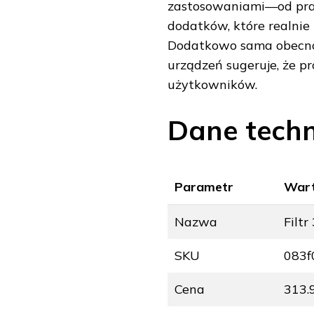
zastosowaniami—od prac
dodatków, które realnie
Dodatkowo sama obecnoś
urządzeń sugeruje, że 
użytkowników.
Dane techn
Parametr
War
Nazwa
Filt
SKU
083f
Cena
313.9