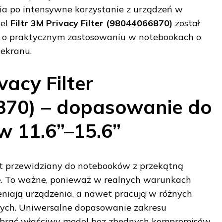
a po intensywne korzystanie z urządzeń w
del
Filtr 3M Privacy Filter (98044066870)
został
 o praktycznym zastosowaniu w notebookach o
ekranu.
vacy Filter
870) – dopasowanie do
 11.6”–15.6”
est przewidziany do notebooków z przekątną
e
. To ważne, ponieważ w realnych warunkach
niają urządzenia, a nawet pracują w różnych
wych. Uniwersalne dopasowanie zakresu
brać właściwy model bez zbędnych kompromisów.