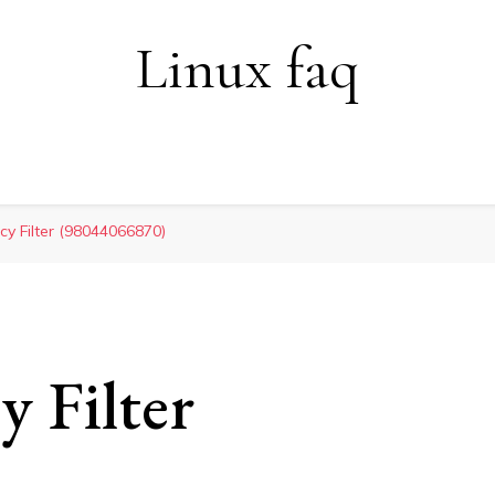
Linux faq
acy Filter (98044066870)
y Filter