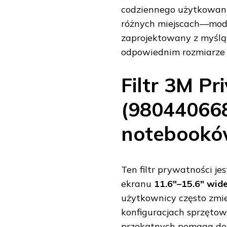
codziennego użytkowani
różnych miejscach—mo
zaprojektowany z myślą
odpowiednim rozmiarze 
Filtr 3M Pri
(98044066
notebooków
Ten filtr prywatności j
ekranu
11.6"–15.6" wid
użytkownicy często zmie
konfiguracjach sprzęto
przekątnych pomaga do