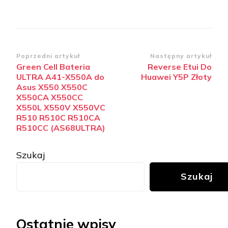
Zobacz
Poprzedni artykuł
Następny artykuł
Green Cell Bateria
Reverse Etui Do
wpisy
ULTRA A41-X550A do
Huawei Y5P Złoty
Asus X550 X550C
X550CA X550CC
X550L X550V X550VC
R510 R510C R510CA
R510CC (AS68ULTRA)
Szukaj
Szukaj
Ostatnie wpisy