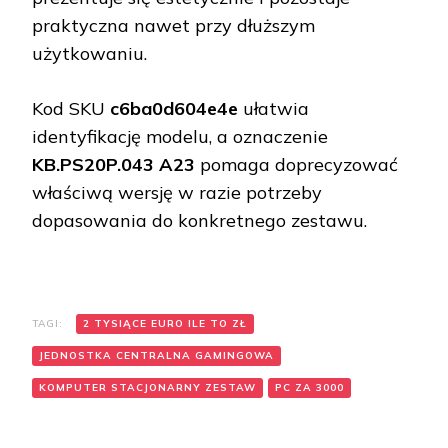
praktyczna nawet przy dłuższym
użytkowaniu.
Kod SKU
c6ba0d604e4e
ułatwia
identyfikację modelu, a oznaczenie
KB.PS20P.043 A23
pomaga doprecyzować
właściwą wersję w razie potrzeby
dopasowania do konkretnego zestawu.
TAGI:
2 TYSIĄCE EURO ILE TO ZŁ
JEDNOSTKA CENTRALNA GAMINGOWA
KOMPUTER STACJONARNY ZESTAW
PC ZA 3000