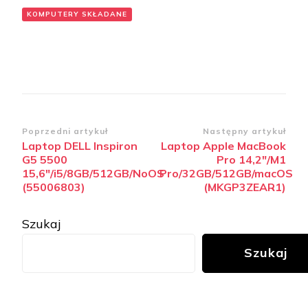
KOMPUTERY SKŁADANE
Zobacz
Poprzedni artykuł
Następny artykuł
Laptop DELL Inspiron
Laptop Apple MacBook
wpisy
G5 5500
Pro 14,2″/M1
15,6″/i5/8GB/512GB/NoOS
Pro/32GB/512GB/macOS
(55006803)
(MKGP3ZEAR1)
Szukaj
Szukaj