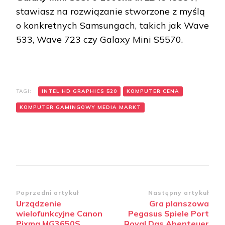
stawiasz na rozwiązanie stworzone z myślą
o konkretnych Samsungach, takich jak Wave
533, Wave 723 czy Galaxy Mini S5570.
TAGI:
INTEL HD GRAPHICS 520
KOMPUTER CENA
KOMPUTER GAMINGOWY MEDIA MARKT
Zobacz
Poprzedni artykuł
Następny artykuł
Urządzenie
Gra planszowa
wpisy
wielofunkcyjne Canon
Pegasus Spiele Port
Pixma MG3650S
Royal Das Abenteuer