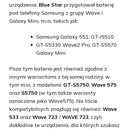
urządzenia.
Blue Star
przygotował baterię
pod telefony Samsung z grupy Wave i
Galaxy Mini, m.in. takich jak:
Samsung Galaxy 551, GT-i5510
GT-S5330 Wave2 Pro, GT-S5570
Galaxy Mini
Poza tym bateria jest również zgodna z
innymi wariantami z tej samej rodziny, w
tym m.in. z modelami:
GT-S5750
,
Wave 575
oraz
S5750
(w tym także warianty
oznaczane jako Wave575). Na liście
kompatybilnych znajdują się również:
Wave
533
oraz
Wave 723
/
WAVE 723
, czyli
dokładnie te urządzenia, dla których szukasz