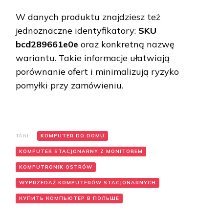
W danych produktu znajdziesz też
jednoznaczne identyfikatory:
SKU
bcd289661e0e
oraz konkretną nazwę
wariantu. Takie informacje ułatwiają
porównanie ofert i minimalizują ryzyko
pomyłki przy zamówieniu.
TAGI:
KOMPUTER DO DOMU
KOMPUTER STACJONARNY Z MONITOREM
KOMPUTRONIK OSTRÓW
WYPRZEDAŻ KOMPUTERÓW STACJONARNYCH
КУПИТЬ КОМПЬЮТЕР В ПОЛЬШЕ