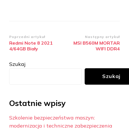
Zobacz
Poprzedni artykuł
Następny artykuł
Redmi Note 8 2021
MSI B560M MORTAR
wpisy
4/64GB Biały
WIFI DDR4
Szukaj
Szukaj
Ostatnie wpisy
Szkolenie bezpieczeństwa maszyn:
modernizacja i techniczne zabezpieczenia