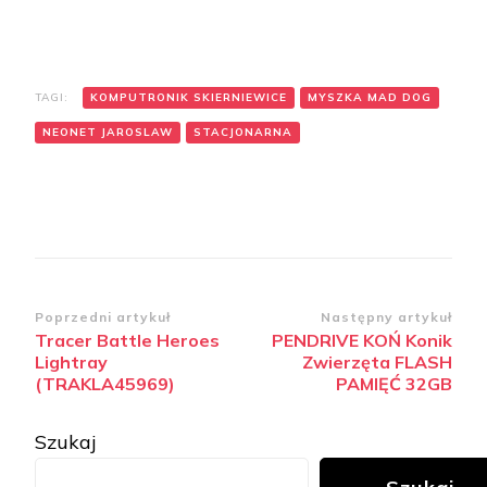
TAGI:
KOMPUTRONIK SKIERNIEWICE
MYSZKA MAD DOG
NEONET JAROSLAW
STACJONARNA
Zobacz
Poprzedni artykuł
Następny artykuł
Tracer Battle Heroes
PENDRIVE KOŃ Konik
wpisy
Lightray
Zwierzęta FLASH
(TRAKLA45969)
PAMIĘĆ 32GB
Szukaj